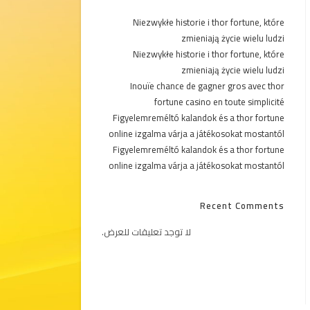
Niezwykłe historie i thor fortune, które
zmieniają życie wielu ludzi
Niezwykłe historie i thor fortune, które
zmieniają życie wielu ludzi
Inouïe chance de gagner gros avec thor
fortune casino en toute simplicité
Figyelemreméltó kalandok és a thor fortune
online izgalma várja a játékosokat mostantól
Figyelemreméltó kalandok és a thor fortune
online izgalma várja a játékosokat mostantól
Recent Comments
لا توجد تعليقات للعرض.