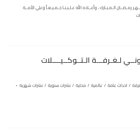
ـر رمـضــان الـمـبـارك ، وأعــاده الله عـلـيـنـا جـمـيـعـاً وعلي الأمــة
ـات
ــي لـغـرفـــة الـتــوكــيــــلات
غرفة
/
احداث عامة
/
عالمية
/
محلية
/
نشرات سنوية
/
نشرات شهرية