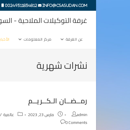
Ski
00249311834812
info@csasudan.com
t
conten
غرفة التوكيلات الملاحية - السو
عن الغرفة
مركز المعلومات
الأخبار
نشرات شهرية
رمــضــان الـكــريــم
Post
Post
Post
admin
مارس 23, 2023
عالمية
/
category:
published:
author:
Post
0 Comments
comments: