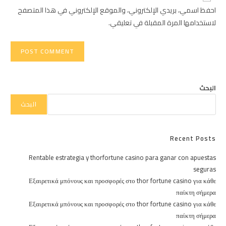
URL
احفظ اسمي، بريدي الإلكتروني، والموقع الإلكتروني في هذا المتصفح
(optional)
لاستخدامها المرة المقبلة في تعليقي.
البحث
البحث
Recent Posts
Rentable estrategia y thorfortune casino para ganar con apuestas
seguras
Εξαιρετικά μπόνους και προσφορές στο thor fortune casino για κάθε
παίκτη σήμερα
Εξαιρετικά μπόνους και προσφορές στο thor fortune casino για κάθε
παίκτη σήμερα