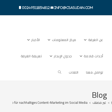
Ski
t
00249311834812
info@csasudan.com
conten
عن الغرفة
مركز المعلومات
الأخبار
أحداث قادمة
جدول الإبحار
تعريفة الغرفة
Toggle
تواصل معنا
اللغات
website
Blog
>
غير مصنف
>
apone App für nachhaltiges Content-Marketing im Social Media
search