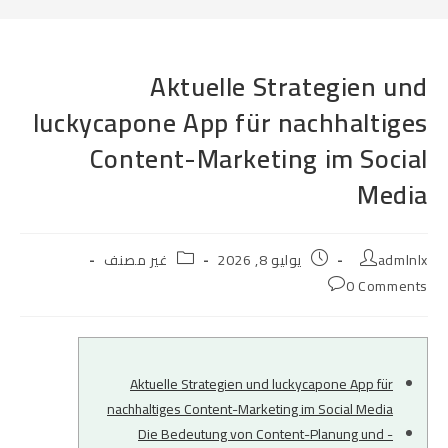
Aktuelle Strategien und
luckycapone App für nachhaltiges
Content-Marketing im Social
Media
Post
Post
Post
admlnlx
يوليو 8, 2026
غير مصنف
category:
published:
author:
Post
0 Comments
comments:
Aktuelle Strategien und luckycapone App für
nachhaltiges Content-Marketing im Social Media
Die Bedeutung von Content-Planung und -