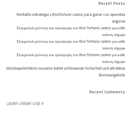
Recent Posts
Rentable estrategia y thorfortune casino para ganar con apuestas
seguras
Εξαιρετικά μπόνους και προσφορές στο thor fortune casino για κάθε
παίκτη σήμερα
Εξαιρετικά μπόνους και προσφορές στο thor fortune casino για κάθε
παίκτη σήμερα
Εξαιρετικά μπόνους και προσφορές στο thor fortune casino για κάθε
παίκτη σήμερα
Glücksspielerlebnis nvcasino bietet umfassende Sicherheit und attraktive
Bonusangebote
Recent Comments
لا توجد تعليقات للعرض.