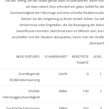
Sie das Timing, um die Straße genau dann zu überqueren, wenn sich
ein Auto nähert. Dies erfordert ein gutes Gefühl für die
Geschwindigkeit der Fahrzeuge und eine schnelle Reaktionszeit.
Nutzen Sie die Umgebung zu Ihrem Vorteil: Achten Sie auf
Hindernisse oder Engstellen, die die Bewegung der Autos
beeinflussen könnten. Manchmal kann es hilfreich sein, kurz
anzuhalten und die Situation abzuwarten, bevor man die Straße
überquert.
NEUE FEATURES
SCHWIERIGKEIT
BENÖTIGTE
LEVEL
PUNKTE
Grundlegende
Leicht
0
1
Straßenüberquerung
Erhöhte
Mittel
100
2
Fahrzeuggeschwindigkeit
Zusätzliche Fahrspuren
Mittel
250
3