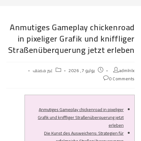
Anmutiges Gameplay chickenroad
in pixeliger Grafik und kniffliger
Straßenüberquerung jetzt erleben
Post
Post
Post
admlnlx
يوليو 7, 2026
غير مصنف
category:
published:
author:
Post
0 Comments
comments:
Anmutiges Gameplay chickenroad in pixeliger
Grafik und kniffliger Straßenüberquerung jetzt
erleben
Die Kunst des Ausweichens: Strategien für