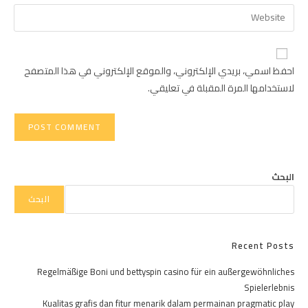
email
Enter
to
address
your
comment
to
website
comment
URL
احفظ اسمي، بريدي الإلكتروني، والموقع الإلكتروني في هذا المتصفح
(optional)
لاستخدامها المرة المقبلة في تعليقي.
البحث
البحث
Recent Posts
Regelmäßige Boni und bettyspin casino für ein außergewöhnliches
Spielerlebnis
Kualitas grafis dan fitur menarik dalam permainan pragmatic play