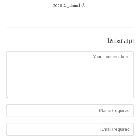
أغسطس 4, 2026
اترك تعليقاً
Comment
Enter
your
name
Enter
or
your
username