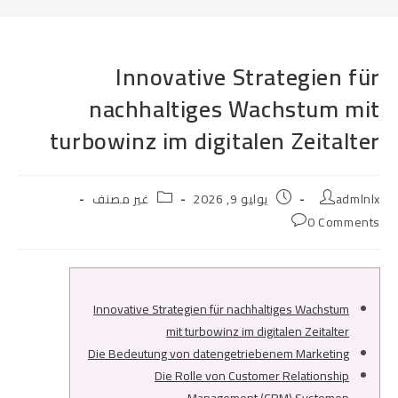
Innovative Strategien für
nachhaltiges Wachstum mit
turbowinz im digitalen Zeitalter
Post
Post
Post
admlnlx
يوليو 9, 2026
غير مصنف
category:
published:
author:
Post
0 Comments
comments:
Innovative Strategien für nachhaltiges Wachstum
mit turbowinz im digitalen Zeitalter
Die Bedeutung von datengetriebenem Marketing
Die Rolle von Customer Relationship