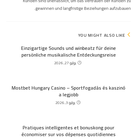
Kunden sind unerlässlich, um das Vertrauen der Kunden zu
gewinnen und langfristige Beziehungen aufzubauen.
YOU MIGHT ALSO LIKE
Einzigartige Sounds und winbeatz für deine
persönliche musikalische Entdeckungsreise
يوليو 27, 2026
Mostbet Hungary Casino – Sportfogadás és kaszinó
a legjobb
يوليو 3, 2026
Pratiques intelligentes et bonuskong pour
économiser sur vos dépenses quotidiennes