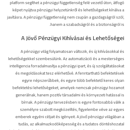
platform segíthet a pénzügyi függetlenség felé vezető úton, átfogó
képet nyújtva pénzügyi helyzetünkről és lehetőségeket kínálva a
javításra. A pénzügyi függetlenség nem csupán a gazdagságról szól,
hanem a szabadságról és a biztonságról is.
A Jövő Pénzügyi Kihívásai és Lehetőségei
A pénzügyi világ folyamatosan változik, és új kihívásokkal és
lehetőségekkel szembesülünk. Az automatizáció és a mesterséges
intelligencia forradalmasítja a pénzügyi ipart, és új szolgáltatásokat
és megoldásokat tesz elérhetővé. A fenntartható befektetések
egyre népszerűbbek, és egyre több befektető keres olyan
befektetési lehetőségeket, amelyek nemcsak pénzügyi hozamot
generálnak, hanem pozitív társadalmi és környezeti hatással is
bírnak. A pénzügyi tervezésben is egyre fontosabbá válik a
személyre szabott megközelítés, figyelembe véve az egyes
emberek egyéni céljait és igényeit. A jövő pénzügyi világában a
tudás, az alkalmazkodóképesség és a tudatos döntéshozatal