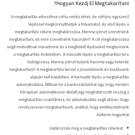
Hogyan Kezdj El Megtakarítani?
A megtakarítás elkezdése néha nehéz lehet, de néhány egyszerű
lépéssel megkönnyíthetjük a folyamatot. Az első lépés a
megtakarítási célunk meghatározása. Mennyi pénzt szeretnénk
megtakarítani, és mire szeretnénk használni? A cél meghatározása
segít motiváltnak maradnunk és a megfelelő lépéseket megtennünk
a megtakarítás érdekében. A második lépés a megtakarítási terv
kidolgozása. Mennyi pénzt tudunk havonta vagy hetente
megtakarítani? A megtakarítási tervet a jövedelmünk és kiadásaink
alapján kell kialakítani. A harmadik lépés a megtakarítás
automatizálása. Állítsuk be a bankszámlánkat úgy, hogy minden
hónapban automatikusan átutalt egy meghatározott összeg a
megtakarítási számlánkra. Az automatizálás segít abban, hogy
rendszeresen megtakarítsunk, anélkül, hogy emlékeztetnünk
kellene magunkat.
Határozzuk meg a megtakarítási célunkat.