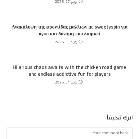
يوليو 27, 2026
Ανακάλυψη της φροντίδας μαλλιών με sweetyspin για
όγκο και δύναμη που διαρκεί
يوليو 11, 2026
Hilarious chaos awaits with the chicken road game
and endless addictive fun for players
يوليو 31, 2026
اترك تعليقاً
Comment