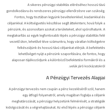
A sikeres pénzügyi stabilitás eléréséhez hosszú távú
gondolkodásra és rendszeres pénzügyi ellenőrzésre van szükség.
Fontos, hogy tisztában legyünk bevételeinkkel, kiadainkkal és
céljainkkal. A költségvetés készítése segít áttekinteni, hová folyik a
pénzünk, és azonosítani azokat a területeket, ahol spórolhatunk. A
megtakarítás az egyik legfontosabb lépés a pénzügyi stabilitás felé
vezető úton, lehetővé téve számunkra, hogy váratlan költségekre
felkészüljünk és hosszú távú céljainkat elérjük. A befektetés
lehetőséget nyújt a pénzünk szaporítására, de fontos, hogy
alaposan tájékozódjunk a különböző befektetési formákról és a
velük járó kockázatokról.
A Pénzügyi Tervezés Alapjai
A pénzügyi tervezés nem csupán a pénz kezeléséről szól, hanem
egy átfogó folyamatról, amely magában foglalja a céljaink
meghatározását, a pénzügyi helyzetünk felmérését, a stratégiák
kidolgozását és a végrehajtásukat. Az első lépés a pénzügyi céljaink