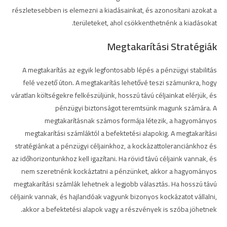
részletesebben is elemezni a kiadásainkat, és azonosítani azokat a
területeket, ahol csökkenthetnénk a kiadásokat.
Megtakarítási Stratégiák
A megtakarítás az egyik legfontosabb lépés a pénzügyi stabilitás
felé vezető úton. A megtakarítás lehetővé teszi számunkra, hogy
váratlan költségekre felkészüljünk, hosszú távú céljainkat elérjük, és
pénzügyi biztonságot teremtsünk magunk számára. A
megtakarításnak számos formája létezik, a hagyományos
megtakarítási számláktól a befektetési alapokig. A megtakarítási
stratégiánkat a pénzügyi céljainkhoz, a kockázattoleranciánkhoz és
az időhorizontunkhoz kell igazítani. Ha rövid távú céljaink vannak, és
nem szeretnénk kockáztatni a pénzünket, akkor a hagyományos
megtakarítási számlák lehetnek a legjobb választás. Ha hosszú távú
céljaink vannak, és hajlandóak vagyunk bizonyos kockázatot vállalni,
akkor a befektetési alapok vagy a részvények is szóba jöhetnek.