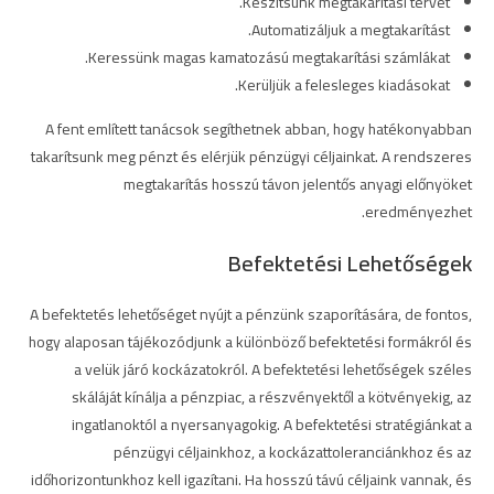
Készítsünk megtakarítási tervet.
Automatizáljuk a megtakarítást.
Keressünk magas kamatozású megtakarítási számlákat.
Kerüljük a felesleges kiadásokat.
A fent említett tanácsok segíthetnek abban, hogy hatékonyabban
takarítsunk meg pénzt és elérjük pénzügyi céljainkat. A rendszeres
megtakarítás hosszú távon jelentős anyagi előnyöket
eredményezhet.
Befektetési Lehetőségek
A befektetés lehetőséget nyújt a pénzünk szaporítására, de fontos,
hogy alaposan tájékozódjunk a különböző befektetési formákról és
a velük járó kockázatokról. A befektetési lehetőségek széles
skáláját kínálja a pénzpiac, a részvényektől a kötvényekig, az
ingatlanoktól a nyersanyagokig. A befektetési stratégiánkat a
pénzügyi céljainkhoz, a kockázattoleranciánkhoz és az
időhorizontunkhoz kell igazítani. Ha hosszú távú céljaink vannak, és