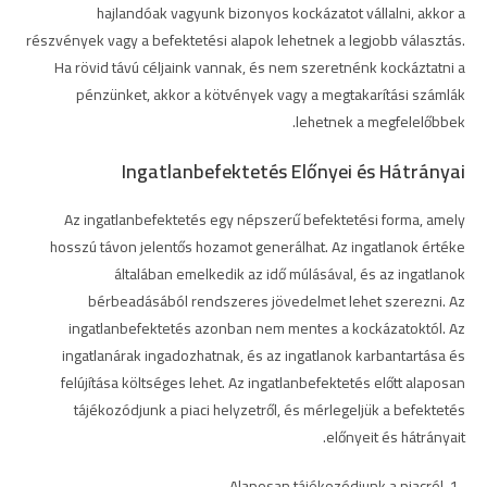
hajlandóak vagyunk bizonyos kockázatot vállalni, akkor a
részvények vagy a befektetési alapok lehetnek a legjobb választás.
Ha rövid távú céljaink vannak, és nem szeretnénk kockáztatni a
pénzünket, akkor a kötvények vagy a megtakarítási számlák
lehetnek a megfelelőbbek.
Ingatlanbefektetés Előnyei és Hátrányai
Az ingatlanbefektetés egy népszerű befektetési forma, amely
hosszú távon jelentős hozamot generálhat. Az ingatlanok értéke
általában emelkedik az idő múlásával, és az ingatlanok
bérbeadásából rendszeres jövedelmet lehet szerezni. Az
ingatlanbefektetés azonban nem mentes a kockázatoktól. Az
ingatlanárak ingadozhatnak, és az ingatlanok karbantartása és
felújítása költséges lehet. Az ingatlanbefektetés előtt alaposan
tájékozódjunk a piaci helyzetről, és mérlegeljük a befektetés
előnyeit és hátrányait.
Alaposan tájékozódjunk a piacról.