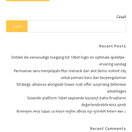
البحث
البحث
Recent Posts
Ontdek die eenvoudige toegang tot 10bet login en optimale speletjie-
ervaring vandag
Permainan seru menjelajahi fitur menarik dari slot demo nolimit city
untuk pemain baru dan berpengalaman
Strategic alliances alongside tower rush offer surprising defensive
advantages
Güvenilir platform 1xbet sayesinde kazançlı bahis fırsatlarını
değerlendirebilirsiniz şimdi
বিনোদনমূলক ক্ষেত্র 1xbet এর মাধ্যমে আধুনিক বেটিংয়ের নতুন সুযোগগুলি উপভোগ করুন।
Recent Comments