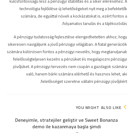
kulcsfontosságú lesz a pénzügyi stabilitás és a siker eléréséhez. A
technológia fejlődése új lehetőségeket nyit meg a befektetők
számára, de egyúttal növeli a kockázatokat is, ezért fontos a
folyamatos tanulás és a tájékozódás.
A pénzügyi tudatosság fejlesztése elengedhetetlen ahhoz, hogy
sikeresen navigáljunk a jövő pénzügyi világában. A fiatal generációk
számára különösen fontos a pénzügyi nevelés, hogy megtanuljanak
felelősségteljesen kezelni a pénzüket és megalapozni pénzügyi
jövőjüket. A pénzügyi tervezés nem csupán a gazdagok számára
való, hanem bárki számára elérhető és hasznos lehet, aki
felelősséget szeretne vállalni pénzügyi jövőjéért.
YOU MIGHT ALSO LIKE
Deneyimle, stratejiler geliştir ve Sweet Bonanza
demo ile kazanmaya başla şimdi