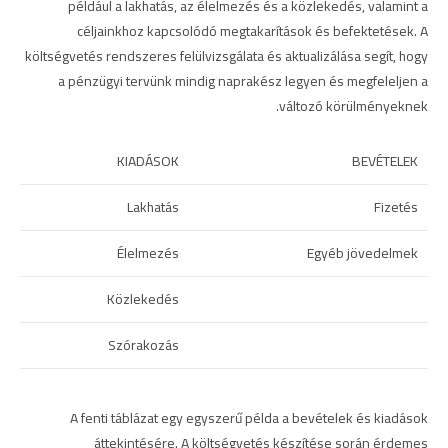
például a lakhatás, az élelmezés és a közlekedés, valamint a
céljainkhoz kapcsolódó megtakarítások és befektetések. A
költségvetés rendszeres felülvizsgálata és aktualizálása segít, hogy
a pénzügyi tervünk mindig naprakész legyen és megfeleljen a
változó körülményeknek.
KIADÁSOK
BEVÉTELEK
Lakhatás
Fizetés
Élelmezés
Egyéb jövedelmek
Közlekedés
Szórakozás
A fenti táblázat egy egyszerű példa a bevételek és kiadások
áttekintésére. A költségvetés készítése során érdemes