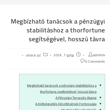
Megbízható tanácsok a pénzügyi
stabilitáshoz a thorfortune
segítségével, hosszú távra
Post
Post
Post
admlnlx
يوليو 7, 2026
غير مصنف
category:
published:
author:
Post
0 Comments
comments:
Megbízható tanácsok a pénzügyi stabilitáshoz a
thorfortune segítségével, hosszú távra
A Pénzügyi Tervezés Alapjai
A Költségvetés Készítésének Fontossága