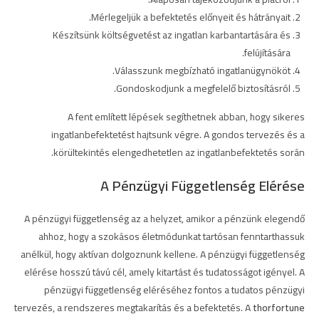
Mérlegeljük a befektetés előnyeit és hátrányait.
Készítsünk költségvetést az ingatlan karbantartására és
felújítására.
Válasszunk megbízható ingatlanügynököt.
Gondoskodjunk a megfelelő biztosításról.
A fent említett lépések segíthetnek abban, hogy sikeres
ingatlanbefektetést hajtsunk végre. A gondos tervezés és a
körültekintés elengedhetetlen az ingatlanbefektetés során.
A Pénzügyi Függetlenség Elérése
A pénzügyi függetlenség az a helyzet, amikor a pénzünk elegendő
ahhoz, hogy a szokásos életmódunkat tartósan fenntarthassuk
anélkül, hogy aktívan dolgoznunk kellene. A pénzügyi függetlenség
elérése hosszú távú cél, amely kitartást és tudatosságot igényel. A
pénzügyi függetlenség eléréséhez fontos a tudatos pénzügyi
tervezés, a rendszeres megtakarítás és a befektetés. A
thorfortune