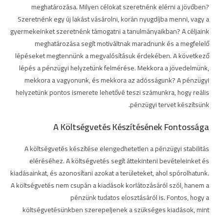
meghatározása. Milyen célokat szeretnénk elérni a jövőben?
Szeretnénk egy új lakást vásárolni, korán nyugdíjba menni, vagy a
gyermekeinket szeretnénk támogatni a tanulmányaikban? A céljaink
meghatározása segít motiváltnak maradnunk és a megfelelő
lépéseket megtennünk a megvalósításuk érdekében. A következő
lépés a pénzügyi helyzetünk felmérése. Mekkora a jövedelmünk,
mekkora a vagyonunk, és mekkora az adósságunk? A pénzügyi
helyzetünk pontos ismerete lehetővé teszi számunkra, hogy reális
pénzügyi tervet készítsünk.
A Költségvetés Készítésének Fontossága
A költségvetés készítése elengedhetetlen a pénzügyi stabilitás
eléréséhez. A költségvetés segít áttekinteni bevételeinket és
kiadásainkat, és azonosítani azokat a területeket, ahol spórolhatunk.
A költségvetés nem csupán a kiadások korlátozásáról szól, hanem a
pénzünk tudatos elosztásáról is. Fontos, hogy a
költségvetésünkben szerepeljenek a szükséges kiadások, mint