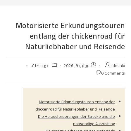
Motorisierte Erkundungstouren
entlang der chickenroad für
Naturliebhaber und Reisende
Post
Post
Post
admlnlx
يوليو 9, 2026
غير مصنف
category:
published:
author:
Post
0 Comments
comments:
Motorisierte Erkundungstouren entlang der
chickenroad für Naturliebhaber und Reisende
Die Herausforderungen der Strecke und die
notwendige Ausrüstung