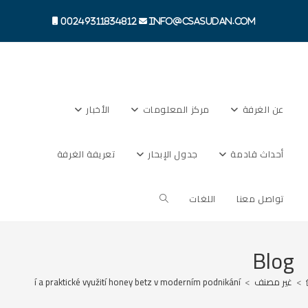
Ski
t
00249311834812
info@csasudan.com
conten
عن الغرفة
مركز المعلومات
الأخبار
أحداث قادمة
جدول الإبحار
تعريفة الغرفة
Toggle
تواصل معنا
اللغات
website
Blog
>
غير مصنف
>
možností a praktické využití honey betz v moderním podnikání
search