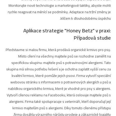
Monitorujte nové technologie a marketingové taktiky, abyste mohli
rychle reagovat na měnící se podmínky. Adaptace na tržní změny je
klíčem k dlouhodobému úspěchu.
Aplikace strategie "Honey Betz" v praxi:
Případová studie
Představme si malou firmu, která prodává organické krmivo pro psy.
Místo cílení na všechny majitele psů se rozhodne zaměřit na
specifickou skupinu: majitele psů s potravinovými alergiemi. Tato
skupina má silnou potřebu řešení a je ochotna zaplatit vyšší cenu za
kvalitní krmivo, které pomůže jejich psovi. Firma vytvoří speciální
webovou stránku s informacemi o potravinových alergiích u psů a
nabídkou organického krmiva, které je vhodné pro psy s alergiemi.
Vytvoří cílenou reklamu na Facebooku, která oslovuje majitele psů s
alergiemi. Firma také spolupracuje s veterináři, kteří doporučují její
krmivo majitelům psů s alergiemi. Díky tomuto cílenému přístupu
firma dosáhla výrazného nárůstu prodeje a zákaznické loajality.