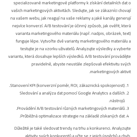
specializované marketingové platformy k získání detailních dat o
vašich marketingových aktivitách. Sledujte, jak se zákazníci chovají
na vašem webu, jak reagují na vaše reklamy a jaké kanály generují
nejvíce konverzí. A/B testování je účinný způsob, jak ověřit, která
varianta marketingového materiálu (např. nadpis, obrázek, text)
funguje lépe. Vytvořte dvě varianty marketingového materiálu a
testujte je na vzorku uživatelů. Analyzujte výsledky a vyberte
variantu, která dosahuje lepších výsledků. A/B testování provádějte
pravidelně, abyste neustále zlepšovali efektivitu svých
marketingových aktivit.
Stanovení KPI (konverzní poměr, ROI, zákaznická spokojenost).
Sledování a analýza dat pomocí Google Analytics a dalších
nástrojů.
Provádění A/B testování různých marketingových materiálů.
Průběžná optimalizace strategie na základě získaných dat.
Důležité je také sledovat trendy na trhu a konkurenci. Analyzujte
aktivity svých konkurentů a učte se z jejich úspěchů a chyb.