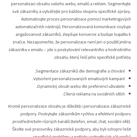
personalizaci obsahu vašeho webu, emailů a reklam. Segmentujte
své zákazníky a vytvářejte pro každou skupinu specifické zprávy.
Automatizujte proces personalizace pomocí marketingových
automatizačních nástrojů. Personalizovaná komunikace zvyšuje
angažovanost zákazníků, zlepšuje konverze a buduje loajalitu k
značce. Nezapomeňte, že personalizace není jen o použití jména
zákazníka v emailu – jde o poskytování relevantního a hodnotného
obsahu, který řeší jeho specifické potřeby.
Segmentace zákazníků dle demografie a chování.
Vytvoření personalizovaných emailových kampaní.
Dynamický obsah webu dle preferencí uživatele.
Cílená reklama na sociálních sítích.
Kromě personalizace obsahu je důležitá i personalizace zákaznické
podpory. Poskytujte zákazníkům rychlou a efektivní podporu
prostřednictvím různých kanálů (telefon, email, chat, sociální sítě).
Školte své pracovníky zákaznické podpory, aby byli schopni řešit
specifické problémy a potřeby jednotlivých zákazníků.