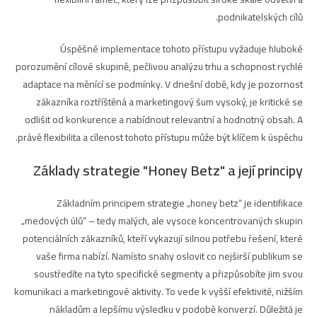
podnikatelských cílů.
Úspěšné implementace tohoto přístupu vyžaduje hluboké
porozumění cílové skupině, pečlivou analýzu trhu a schopnost rychlé
adaptace na měnící se podmínky. V dnešní době, kdy je pozornost
zákazníka roztříštěná a marketingový šum vysoký, je kritické se
odlišit od konkurence a nabídnout relevantní a hodnotný obsah. A
právě flexibilita a cílenost tohoto přístupu může být klíčem k úspěchu.
Základy strategie "Honey Betz" a její principy
Základním principem strategie „honey betz“ je identifikace
„medových úlů“ – tedy malých, ale vysoce koncentrovaných skupin
potenciálních zákazníků, kteří vykazují silnou potřebu řešení, které
vaše firma nabízí. Namísto snahy oslovit co nejširší publikum se
soustředíte na tyto specifické segmenty a přizpůsobíte jim svou
komunikaci a marketingové aktivity. To vede k vyšší efektivitě, nižším
nákladům a lepšímu výsledku v podobě konverzí. Důležitá je