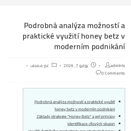
Podrobná analýza možností a
praktické využití honey betz v
moderním podnikání
Post
Post
Post
admlnlx
يوليو 7, 2026
غير مصنف
category:
published:
author:
Post
0 Comments
comments:
Podrobná analýza možností a praktické využití
honey betz v moderním podnikání
Základy strategie "Honey Betz" a její principy
Identifikace cílových skupin